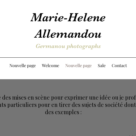
Marie-Helene
Allemandou
Germanou photographs
Nouvelle page
Welcome
Nouvelle page
Sale
Contact
e des mises en scène pour exprimer une idée ou je prof
s particuliers pour en tirer des sujets de société dont
des exemples :