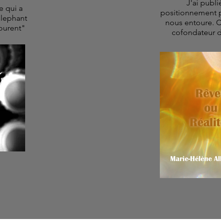
J'ai publi
e qui a
positionnement 
elephant
nous entoure. Ce
courent"
cofondateur d